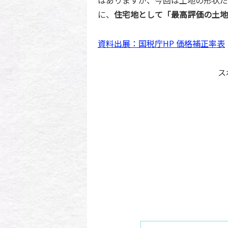
に、
住宅地として「最高評価の土地
資料
出展
：国税庁HP 価格補正率表
ス