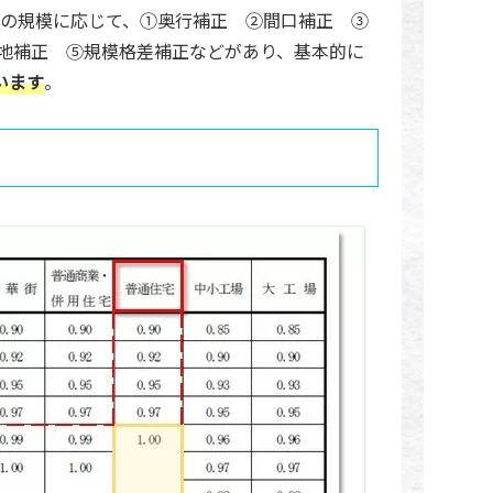
の規模に応じて、①奥行補正 ②間口補正 ③
け地補正 ⑤規模格差補正などがあり、基本的に
います
。