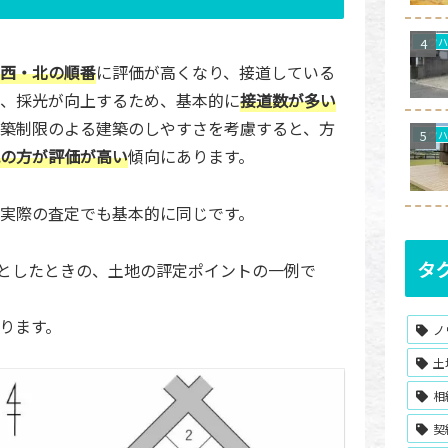
西・北の順番
に評価が高くなり、接道している
、採光が向上するため、基本的に
接道数が多い
築制限のよる建築のしやすさを考慮すると、方
の方が評価が高い
傾向にあります。
実際の査定でも基本的に同じです。
タ
)としたときの、土地の評定ポイントの一例で
ります。
ノ
土
相
契