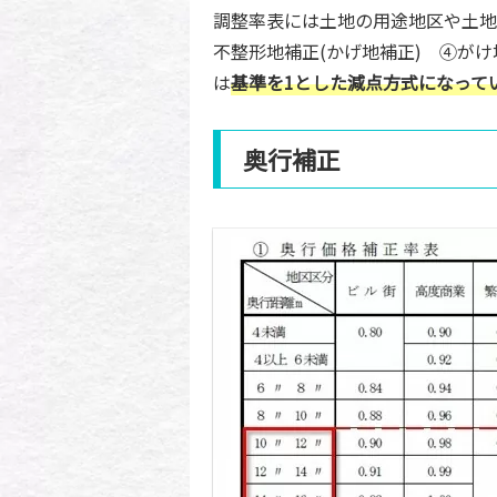
調整率表には土地の用途地区や土地
不整形地補正(かげ地補正) ④が
は
基準を1とした
減点方式になって
奥行補正