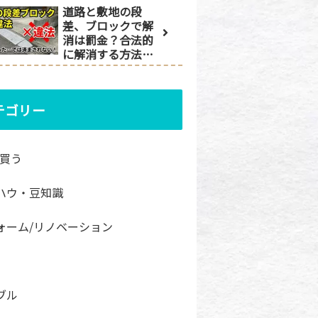
道路と敷地の段
差、ブロックで解
消は罰金？合法的
に解消する方法と
は
テゴリー
/買う
ハウ・豆知識
ォーム/リノベーション
ブル