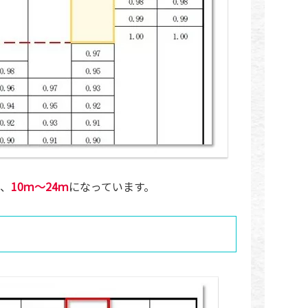
、
10ｍ～24ｍ
になっています。