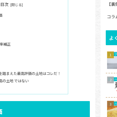
【裏
目次
価
コラ
よ
率補正
トラ
を踏まえた最高評価の土地はコレだ！
高の土地 ではない
価