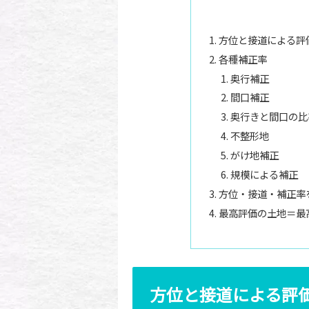
方位と接道による評
各種補正率
奥行補正
間口補正
奥行きと間口の比
不整形地
がけ地補正
規模による補正
方位・接道・補正率
最高評価の土地＝最
方位と接道による評