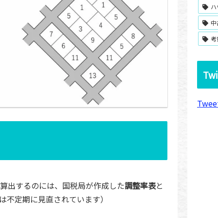
ハ
中
考
Twi
Twee
算出するのには、国税局が作成した
調整率表
と
は不定期に見直されています）