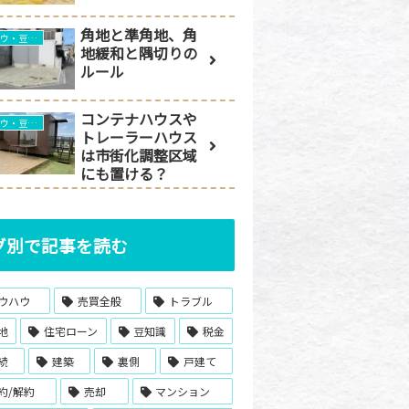
角地と準角地、角
ノウハウ・豆知識
地緩和と隅切りの
ルール
コンテナハウスや
ノウハウ・豆知識
トレーラーハウス
は市街化調整区域
にも置ける？
グ別で記事を読む
ウハウ
売買全般
トラブル
地
住宅ローン
豆知識
税金
続
建築
裏側
戸建て
約/解約
売却
マンション