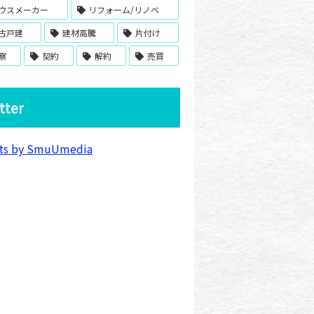
ウスメーカー
リフォーム/リノベ
古戸建
建材高騰
片付け
察
契約
解約
売買
tter
ts by SmuUmedia