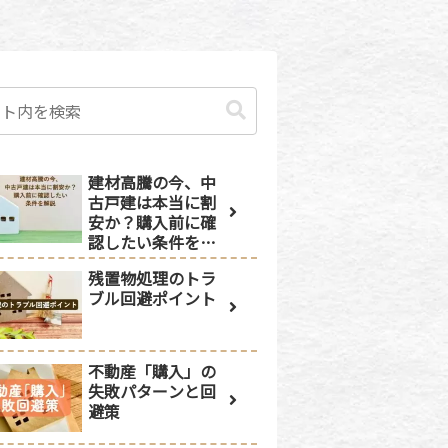
建材高騰の今、中
古戸建は本当に割
安か？購入前に確
認したい条件を解
説
残置物処理のトラ
ブル回避ポイント
不動産「購入」の
失敗パターンと回
避策