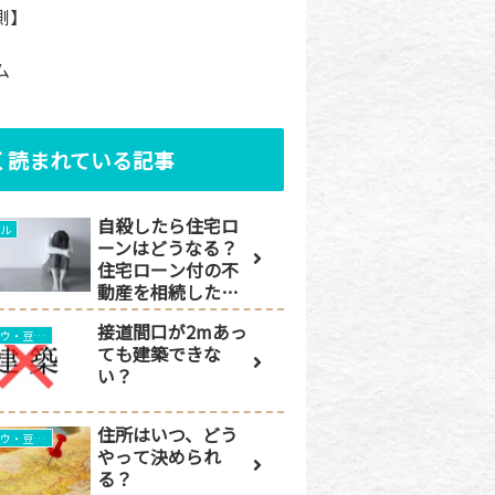
側】
ム
く読まれている記事
自殺したら住宅ロ
ブル
ーンはどうなる？
住宅ローン付の不
動産を相続した場
合の対処法
接道間口が2mあっ
ノウハウ・豆知識
ても建築できな
い？
住所はいつ、どう
ノウハウ・豆知識
やって決められ
る？