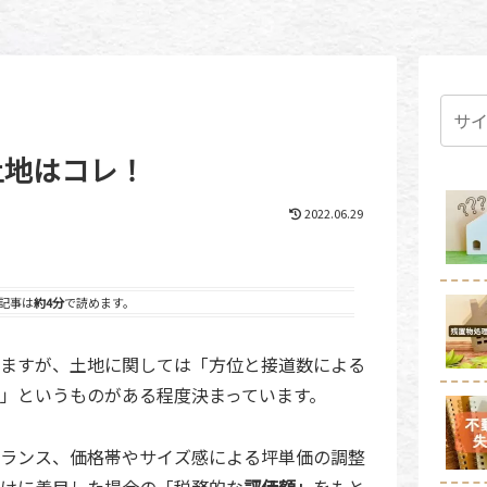
土地はコレ！
2022.06.29
記事は
約4分
で読めます。
ますが、土地に関しては「方位と接道数による
」というものがある程度決まっています。
ランス、価格帯やサイズ感による坪単価の調整
けに着目した場合の「税務的な
評価額」
をもと