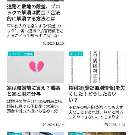
道路と敷地の段差、ブロ
ックで解消は罰金？合法
的に解消する方法とは
車の出入りを楽にする“段差ブロ
ック”、実は違法で損害賠償をさ
れることも？知らずに損しない
ための正しい対処法をわかりや
2025.12.15
すく解説します。
ノウハウ・豆知識
トラブル
家は結婚前に買え？離婚
権利証(登記識別情報)を失
と家と財産分与
くした！どうしたらい
い？
離婚時の財産分与は結婚前と結
婚後に買った不動産で大違い。
不動産の権利証がなくても大丈
預金や株式の扱いも含めて分か
夫なこともあれば、無いと困る
りやすく解説します。
ことやできないこともありま
す。紛失に気づいたら早めに対
2025.10.14
2025.11.03
応することが望ましいです