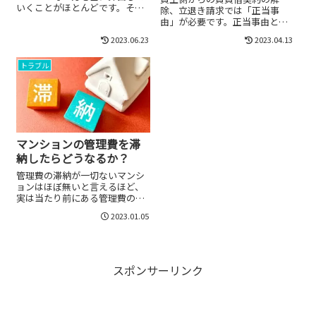
いくことがほとんどです。その
除、立退き請求では「正当事
考え方と、立退料を増減させる
由」が必要です。正当事由とは
要素についてご紹介します。
具体的にどのようなことでしょ
2023.06.23
2023.04.13
うか？判例も交え解説します。
トラブル
マンションの管理費を滞
納したらどうなるか？
管理費の滞納が一切ないマンシ
ョンはほぼ無いと言えるほど、
実は当たり前にある管理費の滞
納問題。滞納をしてしまうとど
2023.01.05
ういったことが起こるか解説し
ます。
スポンサーリンク