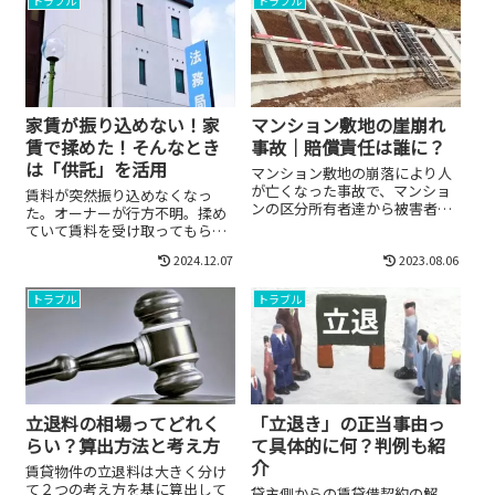
トラブル
トラブル
家賃が振り込めない！家
マンション敷地の崖崩れ
賃で揉めた！そんなとき
事故｜賠償責任は誰に？
は「供託」を活用
マンション敷地の崩落により人
が亡くなった事故で、マンショ
賃料が突然振り込めなくなっ
ンの区分所有者達から被害者へ
た。オーナーが行方不明。揉め
の1億円の賠償が確定しました。
ていて賃料を受け取ってもらえ
誰にでも起こりうる所有権と責
ない。そんなときに借主の権利
2024.12.07
2023.08.06
任について解説します。
を確保するための手段として
「供託」という手段がありま
トラブル
トラブル
す。
立退料の相場ってどれく
「立退き」の正当事由っ
らい？算出方法と考え方
て具体的に何？判例も紹
介
賃貸物件の立退料は大きく分け
て２つの考え方を基に算出して
貸主側からの賃貸借契約の解