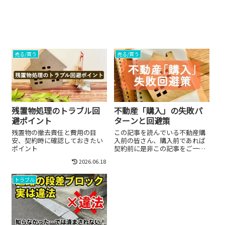
売る/買う
売る/買う
残置物処理のトラブル回
不動産「購入」の失敗パ
避ポイント
ターンと回避策
残置物の撤去責任と費用の目
この記事を読んでいる不動産購
安、契約時に確認しておきたい
入前の皆さん、購入前であれば
ポイント
契約前に是非この記事をご一読
ください。「物件の内覧も済ん
2026.06.18
で、条件も合いそうだからそろ
そろ契約かな」と思ったところ
トラブル
で、実は法的条件やトラブルリ
スクを見落としていた、という
ケースは実務でも...