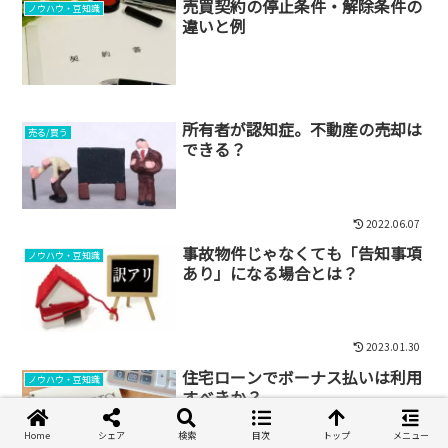
売買契約の停止条件・解除条件の
ノウハウ・豆知識
違いと例
所有者が認知症。不動産の売却は
売る/買う
できる？
2022.06.07
事故物件じゃなくても「告知事項
ノウハウ・豆知識
あり」になる場合とは？
2023.01.30
住宅ローンでボーナス払いは利用
ノウハウ・豆知識
すべきか？
Home
シェア
検索
目次
トップ
メニュー