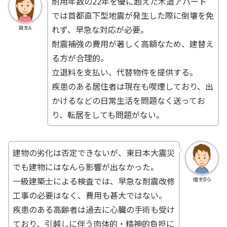
耐用年数の22年を優に超えた木造アパート
では首都直下型地震が発生した際に倒壊を免
れず、早急な対応が必要。
貸主A
耐震補強の費用が著しく高額なため、建替え
る方が合理的。
立退料を支払い、代替物件を提供する。
疾患のある居住者は現在も喫煙しており、出
かけるなどの日常生活を問題なく送ってお
り、転居をしても問題がない。
建物の劣化は否定できないが、東日本大震災
でも建物にはなんら影響が出なかった。
一級建築士による検査では、早急な耐震改修
借主Bら
工事の必要はなく、費用も甚大ではない。
疾患のある高齢者は過去に心臓の手術も受け
ており、引越しに伴う肉体的・精神的負担に