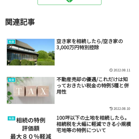
関連記事
空き家を相続したら/空き家の
税金
3,000万円特別控除
2022.08.11
不動産売却の優遇/これだけは知
税金
っておきたい税金の特例5種と併
用性
2022.08.10
100坪以下の土地を相続したら。
税金
相続税を大幅に軽減できる小規模
宅地等の特例について