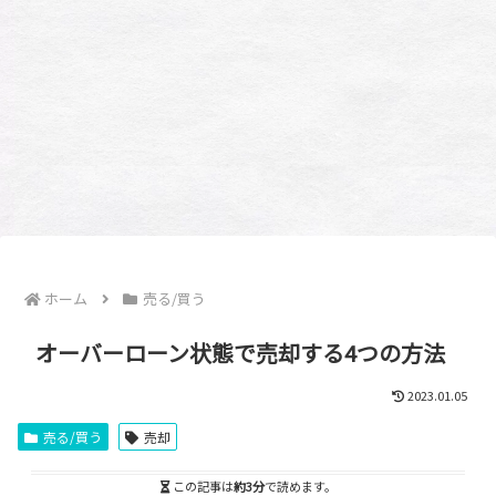
ホーム
売る/買う
オーバーローン状態で売却する4つの方法
2023.01.05
売る/買う
売却
この記事は
約3分
で読めます。