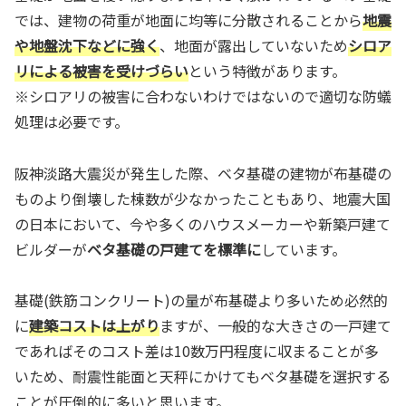
では、建物の荷重が地面に均等に分散されることから
地震
や地盤沈下などに強く
、地面が露出していないため
シロア
リによる被害を受けづらい
という特徴があります。
※シロアリの被害に合わないわけではないので適切な防蟻
処理は必要です。
阪神淡路大震災が発生した際、ベタ基礎の建物が布基礎の
ものより倒壊した棟数が少なかったこともあり、地震大国
の日本において、今や多くのハウスメーカーや新築戸建て
ビルダーが
ベタ基礎の戸建てを標準に
しています。
基礎(鉄筋コンクリート)の量が布基礎より多いため必然的
に
建築コストは上がり
ますが、一般的な大きさの一戸建て
であればそのコスト差は10数万円程度に収まることが多
いため、耐震性能面と天秤にかけてもベタ基礎を選択する
ことが圧倒的に多いと思います。