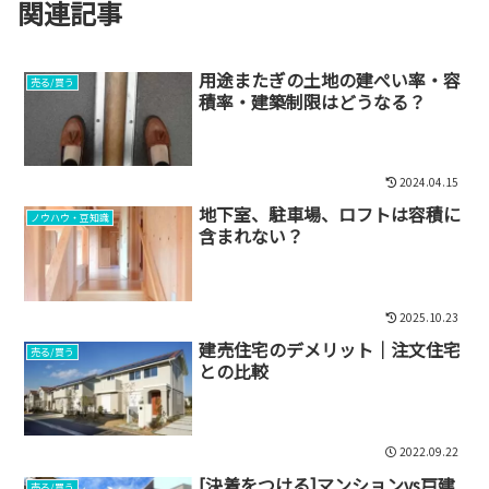
関連記事
用途またぎの土地の建ぺい率・容
売る/買う
積率・建築制限はどうなる？
2024.04.15
地下室、駐車場、ロフトは容積に
ノウハウ・豆知識
含まれない？
2025.10.23
建売住宅のデメリット｜注文住宅
売る/買う
との比較
2022.09.22
[決着をつける]マンションvs戸建
売る/買う