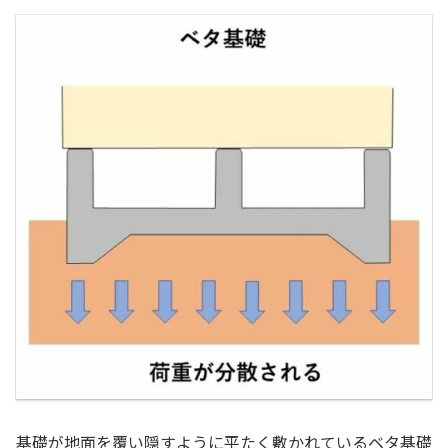
基礎が地面を覆い隠すように平たく敷かれているベタ基礎