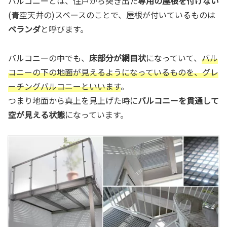
バルコニーとは、住戸から突き出た
専用の屋根を付けない
(青空天井の)スペースのことで、屋根が付いているものは
ベランダ
と呼びます。
バルコニーの中でも、
床部分が網目状
になっていて、
バル
コニーの下の地面が見えるようになっているものを、グレ
ーチングバルコニーといいます
。
つまり地面から真上を見上げた時に
バルコニーを貫通して
空が見える状態
になっています。