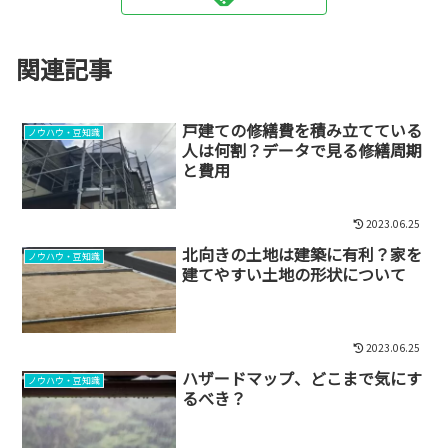
関連記事
戸建ての修繕費を積み立てている
ノウハウ・豆知識
人は何割？データで見る修繕周期
と費用
2023.06.25
北向きの土地は建築に有利？家を
ノウハウ・豆知識
建てやすい土地の形状について
2023.06.25
ハザードマップ、どこまで気にす
ノウハウ・豆知識
るべき？