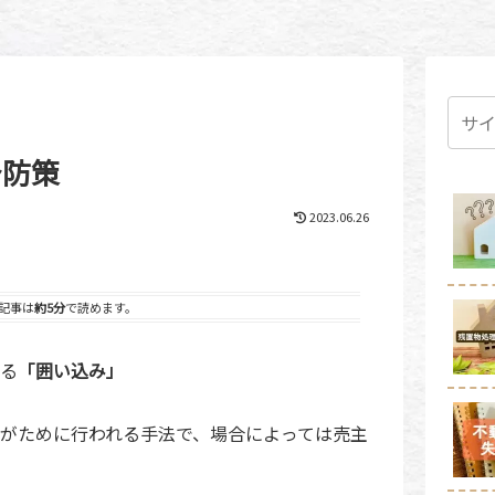
予防策
2023.06.26
記事は
約5分
で読めます。
る
「囲い込み」
いがために行われる手法で、場合によっては売主