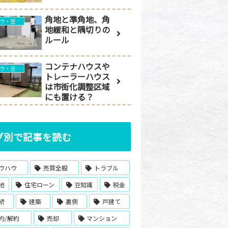
角地と準角地、角
ノウハウ・豆知識
地緩和と隅切りの
ルール
コンテナハウスや
ノウハウ・豆知識
トレーラーハウス
は市街化調整区域
にも置ける？
グ別で記事を読む
ウハウ
売買全般
トラブル
地
住宅ローン
豆知識
税金
続
建築
裏側
戸建て
約/解約
売却
マンション