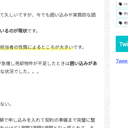
ハ
中
て久しいですが、今でも囲い込みや実質的な囲
考
いるのが現状
です。
Twi
担当者の性質によるところが大きい
です。
Twee
要が急増し売却物件が不足したときは
囲い込みがあ
な状況でした。。。
ない。
額で申し込みを入れて契約の準備まで完璧に整
をつけて1週間2週間3週間と引っ張られて、そ