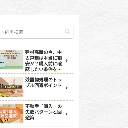
建材高騰の今、中
古戸建は本当に割
安か？購入前に確
認したい条件を解
説
残置物処理のトラ
ブル回避ポイント
不動産「購入」の
失敗パターンと回
避策