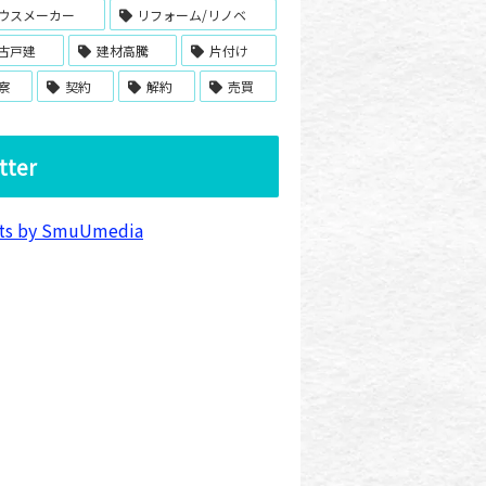
ウスメーカー
リフォーム/リノベ
古戸建
建材高騰
片付け
察
契約
解約
売買
tter
ts by SmuUmedia