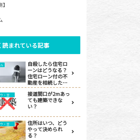
側】
ム
く読まれている記事
自殺したら住宅ロ
ブル
ーンはどうなる？
住宅ローン付の不
動産を相続した場
合の対処法
接道間口が2mあっ
ノウハウ・豆知識
ても建築できな
い？
住所はいつ、どう
ノウハウ・豆知識
やって決められ
る？