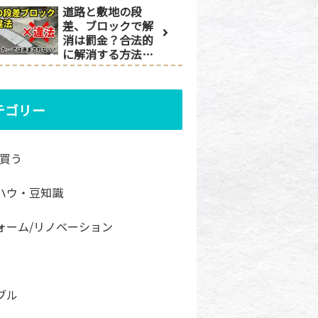
道路と敷地の段
差、ブロックで解
消は罰金？合法的
に解消する方法と
は
テゴリー
/買う
ハウ・豆知識
ォーム/リノベーション
ブル