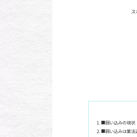
ス
■囲い込みの現状
■囲い込みは業法