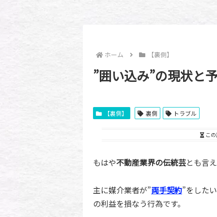
ホーム
【裏側】
”囲い込み”の現状と
【裏側】
裏側
トラブル
この
もはや
不動産業界の伝統芸
とも言え
主に媒介業者が”
両手契約
”をした
の利益を損なう行為です。