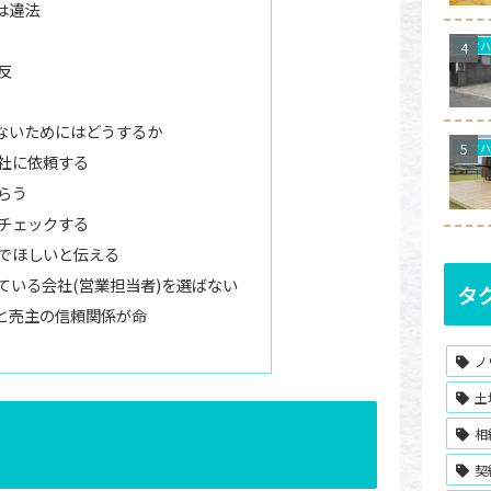
は違法
反
ないためにはどうするか
社に依頼する
らう
チェックする
でほしいと伝える
ている会社(営業担当者)を選ばない
タ
と売主の信頼関係が命
ノ
土
相
契