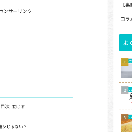
【裏
ポンサーリンク
コラ
よ
トラ
目次
違反じゃない？